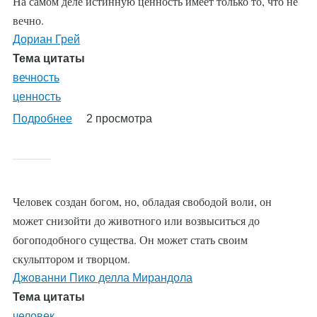
На самом деле истинную ценность имеет только то, что не
вечно.
Дориан Грей
Тема цитаты
вечность
ценность
Подробнее
о
2 просмотра
%AutoEntityLabel%
Человек создан богом, но, обладая свободой воли, он
может снизойти до животного или возвыситься до
богоподобного существа. Он может стать своим
скульптором и творцом.
Джованни Пико делла Мирандола
Тема цитаты
человек