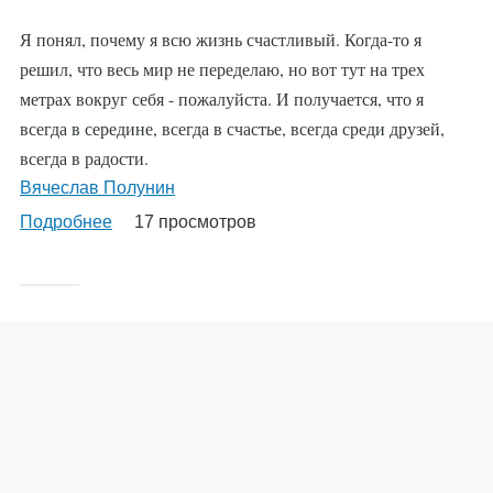
Я понял, почему я всю жизнь счастливый. Когда-то я
решил, что весь миp не переделаю, но вот тут на трех
метрах вокруг себя - пожалуйста. И получается, что я
всегда в середине, всегда в счастье, всегда среди друзей,
всегда в радости.
Вячеслaв Полунин
Подробнее
о
17 просмотров
p
У Бога нет религии… А еще у Бога нет канонов, пяти
столпов и правила не носить цветастую одежду. Ему все
равно едим ли мы яблоки до Спаса, готовим ли молоко и
мясо на разных плитах и принимаем ли пищу в светлое
время суток во время рамадана. Он не требует читать