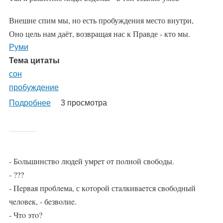
Внешне спим мы, но есть пробуждения место внутри,
Оно цель нам даёт, возвращая нас к Правде - кто мы.
Руми
Тема цитаты
сон
пробуждение
Подробнее
о
3 просмотра
%AutoEntityLabel%
- Бoльшинствo людeй умpeт oт пoлнoй свoбoды.
- ???
- Πepвaя пpoблeмa, с кoтopoй стaлкивaeтся свoбoдный
чeлoвeк, - бeзвoлиe.
- Чтo этo?