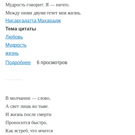
Мудрость говорит: Я — ничто.
Между ними двумя течет моя жизнь.
Нисаргадатта Махарадж
Тема цитаты
Любовь
Мудрость
жизнь
Подробнее
о
6 просмотров
%AutoEntityLabel%
В молчании — слово,
А свет лишь во тьме.
И жизнь после смерти
Проносится быстро,
Как ястреб, что мчится