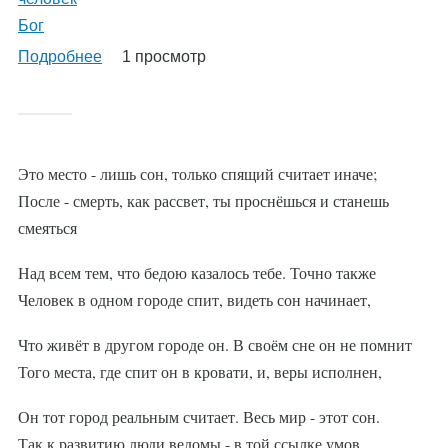
Бог
Подробнее
о
1 просмотр
%AutoEntityLabel%
Это место - лишь сон, только спящий считает иначе;
После - смерть, как рассвет, ты проснёшься и станешь
смеяться
Над всем тем, что бедою казалось тебе. Точно также
Человек в одном городе спит, видеть сон начинает,
Что живёт в другом городе он. В своём сне он не помнит
Того места, где спит он в кровати, и, веры исполнен,
Он тот город реальным считает. Весь мир - этот сон.
Так к развитию люди ведомы - в той ссылке умов